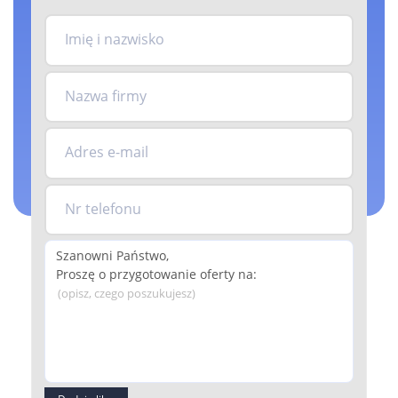
Imię i nazwisko
Nazwa firmy
Adres e-mail
Nr telefonu
(opisz, czego poszukujesz)