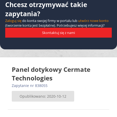
Chcesz otrzymywać takie
zapytania?
Zaloguj się
do konta swojej firmy w portalu lub
utwórz nowe konto
(tworzenie konta jest bezpłatne). Potrzebujesz więcej informacji?
Skontaktuj się z nami
Panel dotykowy Cermate
Technologies
Zapytanie nr 838055
Opublikowano: 2020-10-12