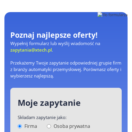
Poznaj najlepsze oferty!
Wypełnij formularz lub wyślij wiadomość na
zapytania@xtech.pl
.
Przekażemy Twoje zapytanie odpowiedniej grupie firm
z branży automatyki przemysłowej. Porównasz oferty i
wybierzesz najlepszą.
Moje zapytanie
Składam zapytanie jako:
Firma
Osoba prywatna