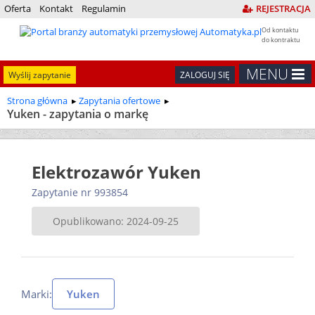
Oferta
Kontakt
Regulamin
REJESTRACJA
Od kontaktu
do kontraktu
MENU
Wyślij zapytanie
ZALOGUJ SIĘ
Strona główna
Zapytania ofertowe
Yuken - zapytania o markę
Elektrozawór Yuken
Zapytanie nr 993854
Opublikowano: 2024-09-25
Marki:
Yuken