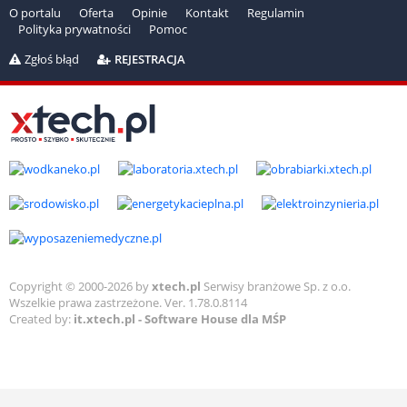
O portalu
Oferta
Opinie
Kontakt
Regulamin
Polityka prywatności
Pomoc
Zgłoś błąd
REJESTRACJA
Copyright © 2000-2026 by
xtech.pl
Serwisy branżowe Sp. z o.o.
Wszelkie prawa zastrzeżone. Ver. 1.78.0.8114
Created by:
it.xtech.pl - Software House dla MŚP