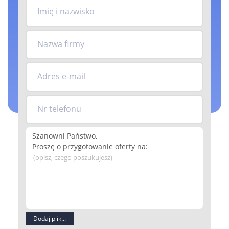
Imię i nazwisko
Nazwa firmy
Adres e-mail
Nr telefonu
(opisz, czego poszukujesz)
Dodaj plik...