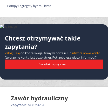
Pompy i agregaty hydrauliczne
Chcesz otrzymywać takie
zapytania?
Zaloguj się
do konta swojej firmy w portalu lub
utwórz nowe konto
(tworzenie konta jest bezpłatne). Potrzebujesz więcej informacji?
Skontaktuj się z nami
Zawór hydrauliczny
Zapytanie nr 835614