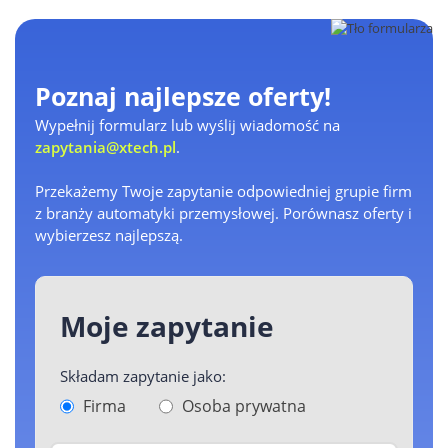
Poznaj najlepsze oferty!
Wypełnij formularz lub wyślij wiadomość na
zapytania@xtech.pl
.
Przekażemy Twoje zapytanie odpowiedniej grupie firm
z branży automatyki przemysłowej. Porównasz oferty i
wybierzesz najlepszą.
Moje zapytanie
Składam zapytanie jako:
Firma
Osoba prywatna