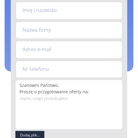
Imię i nazwisko
Nazwa firmy
Adres e-mail
Nr telefonu
(opisz, czego poszukujesz)
Dodaj plik...