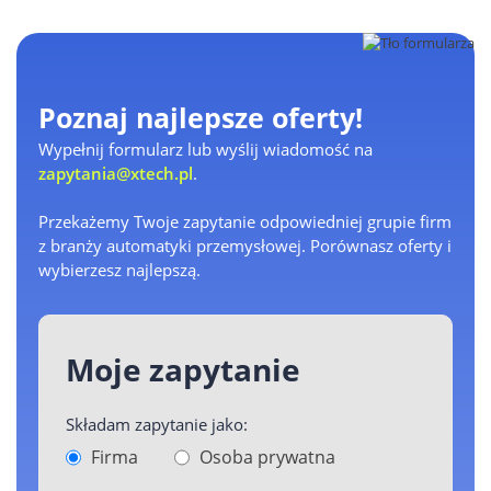
Poznaj najlepsze oferty!
Wypełnij formularz lub wyślij wiadomość na
zapytania@xtech.pl
.
Przekażemy Twoje zapytanie odpowiedniej grupie firm
z branży automatyki przemysłowej. Porównasz oferty i
wybierzesz najlepszą.
Moje zapytanie
Składam zapytanie jako:
Firma
Osoba prywatna