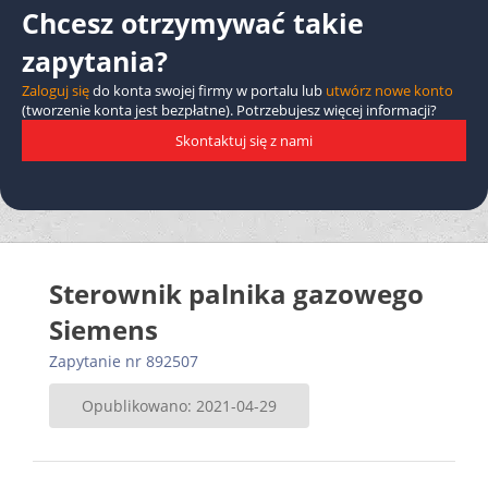
Chcesz otrzymywać takie
zapytania?
Zaloguj się
do konta swojej firmy w portalu lub
utwórz nowe konto
(tworzenie konta jest bezpłatne). Potrzebujesz więcej informacji?
Skontaktuj się z nami
Sterownik palnika gazowego
Siemens
Zapytanie nr 892507
Opublikowano: 2021-04-29