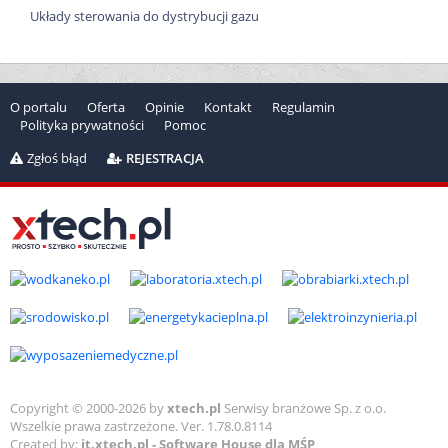
Układy sterowania do dystrybucji gazu
O portalu
Oferta
Opinie
Kontakt
Regulamin
Polityka prywatności
Pomoc
Zgłoś błąd
REJESTRACJA
Copyright © 2000-2026 by
xtech.pl
Serwisy branżowe Sp. z o.o.
Wszelkie prawa zastrzeżone. Ver. 1.78.0.8114
Created by:
it.xtech.pl - Software House dla MŚP