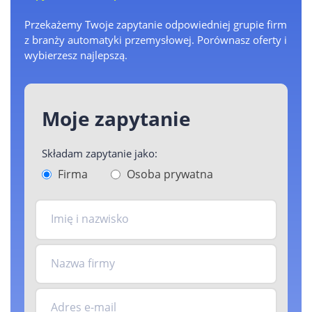
Przekażemy Twoje zapytanie odpowiedniej grupie firm
z branży automatyki przemysłowej. Porównasz oferty i
wybierzesz najlepszą.
Moje zapytanie
Składam zapytanie jako:
Firma
Osoba prywatna
Imię i nazwisko
Nazwa firmy
Adres e-mail