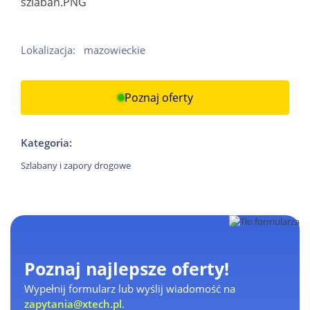
szlaban.PNG
Lokalizacja:
mazowieckie
Poznaj oferty
Kategoria:
Szlabany i zapory drogowe
Poznaj najlepsze oferty!
Wypełnij formularz lub wyślij wiadomość na
zapytania@xtech.pl
.