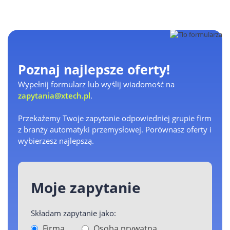
Poznaj najlepsze oferty!
Wypełnij formularz lub wyślij wiadomość na
zapytania@xtech.pl
.
Przekażemy Twoje zapytanie odpowiedniej grupie firm
z branży automatyki przemysłowej. Porównasz oferty i
wybierzesz najlepszą.
Moje zapytanie
Składam zapytanie jako:
Firma
Osoba prywatna