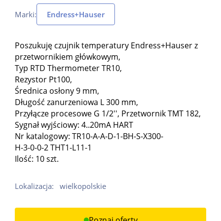
Marki:
Endress+Hauser
Poszukuję czujnik temperatury Endress+Hauser z
przetwornikiem główkowym,
Typ RTD Thermometer TR10,
Rezystor Pt100,
Średnica osłony 9 mm,
Długość zanurzeniowa L 300 mm,
Przyłącze procesowe G 1/2'', Przetwornik TMT 182,
Sygnał wyjściowy: 4..20mA HART
Nr katalogowy: TR10-A-A-D-1-BH-S-X300-
H-3-0-0-2 THT1-L11-1
Ilość: 10 szt.
Lokalizacja:
wielkopolskie
Poznaj oferty