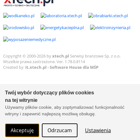
Copyright © 2000-2026 by
xtech.pl
Serwisy branżowe Sp. z o.o.
Wszelkie prawa zastrzeżone. Ver. 1.78.0.8114
Created by:
it.xtech.pl - Software House dla MŚP
Twój wybór dotyczący plików cookies
na tej witrynie
Używamy plików cookie, aby zoptymalizować funkcjonalność
witryny i zapewnić najlepszą możliwą obsługę.
Akceptuję
Odrzucam
Ustawienia