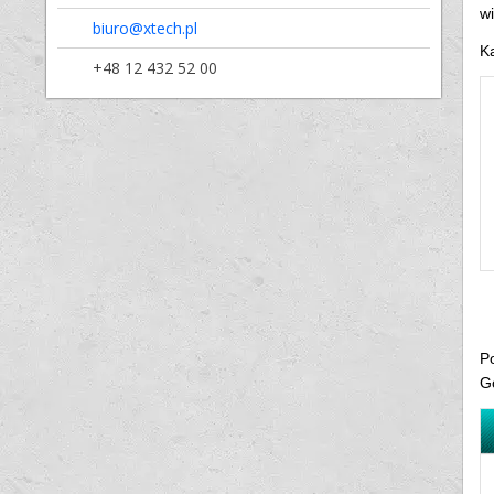
w
biuro@xtech.pl
Ka
+48 12 432 52 00
Po
G