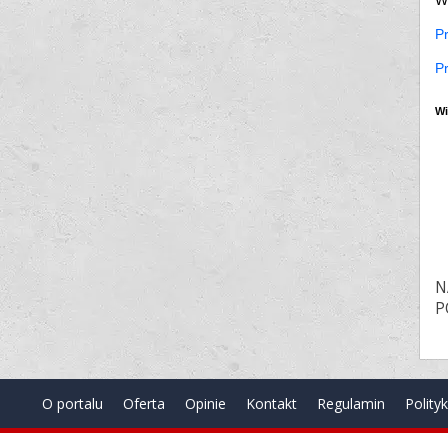
Pr
Pr
Wi
N
P
O portalu
Oferta
Opinie
Kontakt
Regulamin
Polity