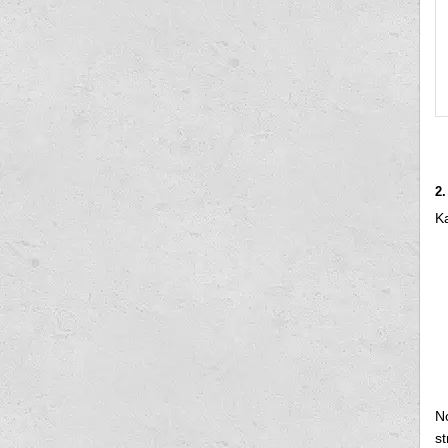
2.
K
No
st