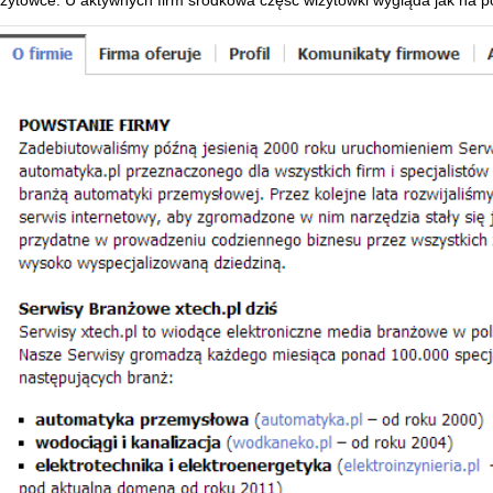
izytówce. U aktywnych firm środkowa część wizytówki wygląda jak na p