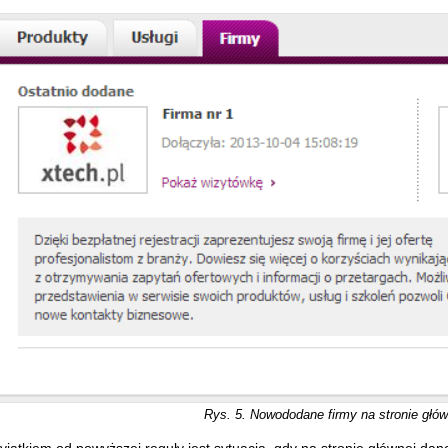
Rys. 5. Nowododane firmy na stronie główn
jątkiem od powyższej reguły jest sytuacja, gdy na stronie głównej dan