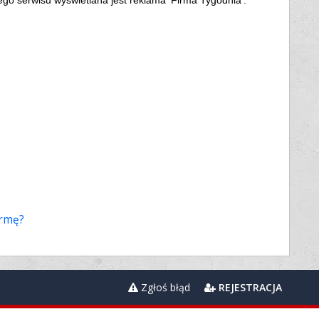
irmę?
Zgłoś błąd
REJESTRACJA