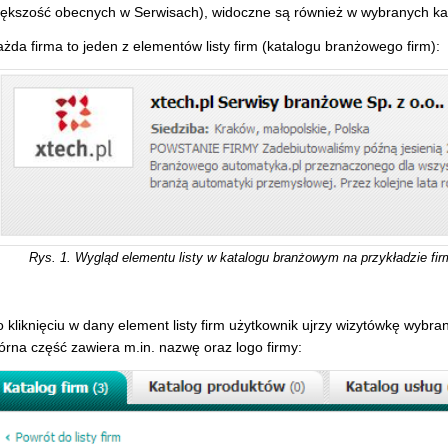
iększość obecnych w Serwisach), widoczne są również w wybranych kate
żda firma to jeden z elementów listy firm (katalogu branżowego firm):
Rys. 1. Wygląd elementu listy w katalogu branżowym na przykładzie fir
 kliknięciu w dany element listy firm użytkownik ujrzy wizytówkę wybra
órna część zawiera m.in. nazwę oraz logo firmy: