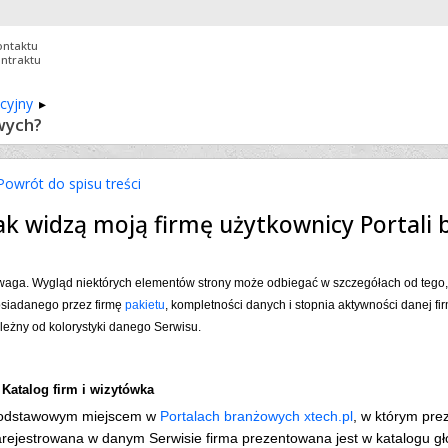
ontaktu
ontraktu
cyjny
wych?
owrót do spisu treści
ak widzą moją firmę użytkownicy Portali
aga. Wygląd niektórych elementów strony może odbiegać w szczegółach od tego, kt
siadanego przez firmę
pakietu
, kompletności danych i stopnia aktywności danej fir
leżny od kolorystyki danego Serwisu.
 Katalog firm i wizytówka
odstawowym miejscem w
Portalach branżowych xtech.pl
, w którym pre
rejestrowana w danym Serwisie firma prezentowana jest w katalogu głów