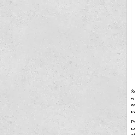
Śr
w
w
u
Po
s