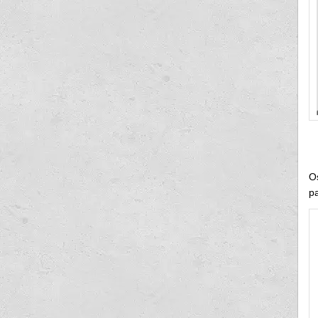
Os
pa