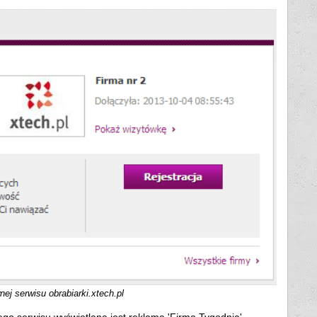
ej serwisu obrabiarki.xtech.pl
ego serwisu wyświetlana jest reklama 'Firma Tygodnia'.