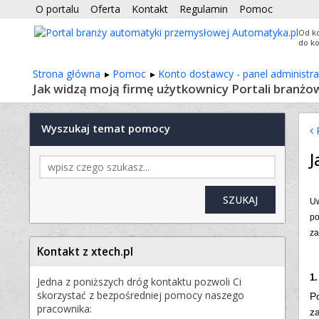
O portalu
Oferta
Kontakt
Regulamin
Pomoc
Od k
do k
Strona główna
Pomoc
Konto dostawcy - panel administra
Jak widzą moją firmę użytkownicy Portali branżo
Wyszukaj temat pomocy
P
J
Uw
po
za
Kontakt z xtech.pl
1.
Jedna z poniższych dróg kontaktu pozwoli Ci
skorzystać z bezpośredniej pomocy naszego
P
pracownika:
za