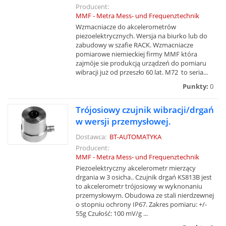
Producent:
MMF - Metra Mess- und Frequenztechnik
Wzmacniacze do akcelerometrów
piezoelektrycznych. Wersja na biurko lub do
zabudowy w szafie RACK. Wzmacniacze
pomiarowe niemieckiej firmy MMF która
zajmóje sie produkcją urządzeń do pomiaru
wibracji już od przeszło 60 lat. M72 to seria...
Punkty:
0
Trójosiowy czujnik wibracji/drgań
w wersji przemysłowej.
Dostawca:
BT-AUTOMATYKA
Producent:
MMF - Metra Mess- und Frequenztechnik
Piezoelektryczny akcelerometr mierzący
drgania w 3 osicha.. Czujnik drgań KS813B jest
to akcelerometr trójosiowy w wyknonaniu
przemysłowym. Obudowa ze stali nierdzewnej
o stopniu ochrony IP67. Zakres pomiaru: +/-
55g Czułość: 100 mV/g ...