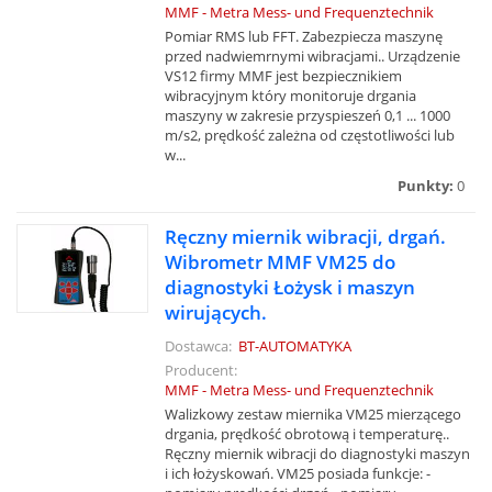
MMF - Metra Mess- und Frequenztechnik
Pomiar RMS lub FFT. Zabezpiecza maszynę
przed nadwiemrnymi wibracjami.. Urządzenie
VS12 firmy MMF jest bezpiecznikiem
wibracyjnym który monitoruje drgania
maszyny w zakresie przyspieszeń 0,1 ... 1000
m/s2, prędkość zależna od częstotliwości lub
w...
Punkty:
0
Ręczny miernik wibracji, drgań.
Wibrometr MMF VM25 do
diagnostyki Łożysk i maszyn
wirujących.
Dostawca:
BT-AUTOMATYKA
Producent:
MMF - Metra Mess- und Frequenztechnik
Walizkowy zestaw miernika VM25 mierzącego
drgania, prędkość obrotową i temperaturę..
Ręczny miernik wibracji do diagnostyki maszyn
i ich łożyskowań. VM25 posiada funkcje: -