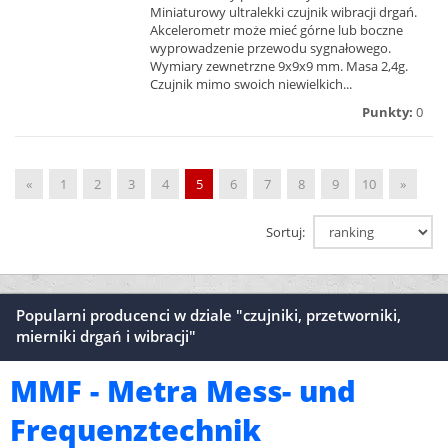
Miniaturowy ultralekki czujnik wibracji drgań.
Akcelerometr może mieć górne lub boczne
wyprowadzenie przewodu sygnałowego.
Wymiary zewnetrzne 9x9x9 mm. Masa 2,4g.
Czujnik mimo swoich niewielkich...
Punkty:
0
«
1
2
3
4
5
6
7
8
9
10
»
Sortuj:
Popularni producenci w dziale "czujniki, przetworniki,
mierniki drgań i wibracji"
MMF - Metra Mess- und
Frequenztechnik