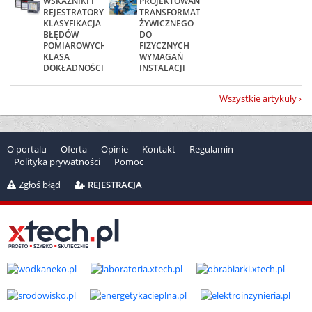
WSKAŹNIKI I
PROJEKTOWANIE
REJESTRATORY:
TRANSFORMATORA
KLASYFIKACJA
YWICZNEGO
BŁĘDÓW
DO
POMIAROWYCH,
FIZYCZNYCH
KLASA
WYMAGAŃ
DOKŁADNOŚCI...
INSTALACJI
Wszystkie artykuły
O portalu
Oferta
Opinie
Kontakt
Regulamin
Polityka prywatności
Pomoc
Zgłoś błąd
REJESTRACJA