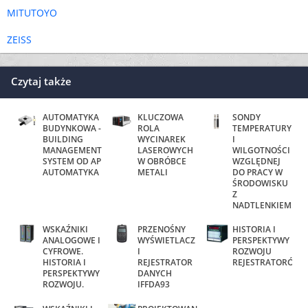
MITUTOYO
ZEISS
Czytaj także
AUTOMATYKA
KLUCZOWA
SONDY
BUDYNKOWA -
ROLA
TEMPERATURY
BUILDING
WYCINAREK
I
MANAGEMENT
LASEROWYCH
WILGOTNOŚCI
SYSTEM OD AP
W OBRÓBCE
WZGLĘDNEJ
AUTOMATYKA
METALI
DO PRACY W
ŚRODOWISKU
Z
NADTLENKIEM...
WSKAŹNIKI
PRZENOŚNY
HISTORIA I
ANALOGOWE I
WYŚWIETLACZ
PERSPEKTYWY
CYFROWE.
I
ROZWOJU
HISTORIA I
REJESTRATOR
REJESTRATORÓW
PERSPEKTYWY
DANYCH
ROZWOJU.
IFFDA93