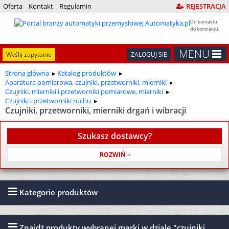
Oferta
Kontakt
Regulamin
REJESTRACJA
Od kontaktu
do kontraktu
MENU
Wyślij zapytanie
ZALOGUJ SIĘ
Strona główna
Katalog produktów
Aparatura pomiarowa, czujniki, przetworniki, mierniki
Czujniki, mierniki i przetworniki pomiarowe, mierniki
Czujniki i przetworniki ruchu
Czujniki, przetworniki, mierniki drgań i wibracji
Szukasz dostawcy?
Usługa jest bezpłatna
Kategorie produktów
Znajdź produkty wybranej marki w dziale "czujniki,