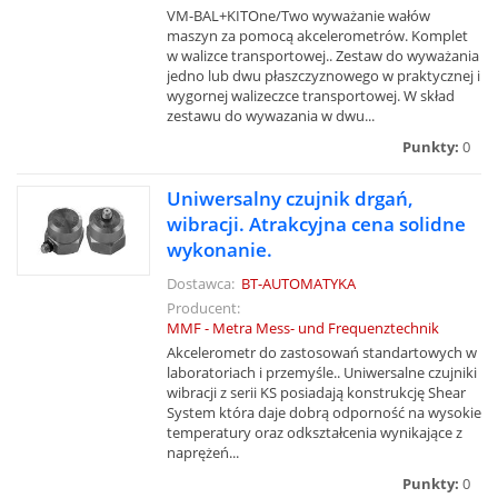
VM-BAL+KITOne/Two wyważanie wałów
maszyn za pomocą akcelerometrów. Komplet
w walizce transportowej.. Zestaw do wyważania
jedno lub dwu płaszczyznowego w praktycznej i
wygornej walizeczce transportowej. W skład
zestawu do wywazania w dwu...
Punkty:
0
Uniwersalny czujnik drgań,
wibracji. Atrakcyjna cena solidne
wykonanie.
Dostawca:
BT-AUTOMATYKA
Producent:
MMF - Metra Mess- und Frequenztechnik
Akcelerometr do zastosowań standartowych w
laboratoriach i przemyśle.. Uniwersalne czujniki
wibracji z serii KS posiadają konstrukcję Shear
System która daje dobrą odporność na wysokie
temperatury oraz odkształcenia wynikające z
naprężeń...
Punkty:
0