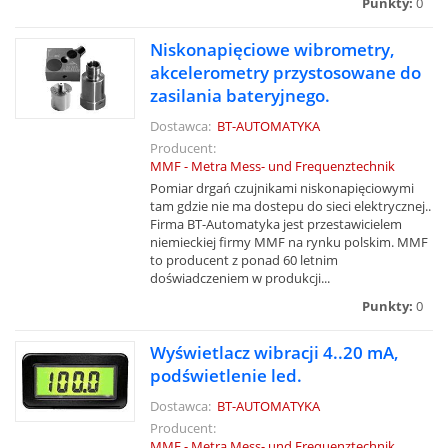
Punkty:
0
Niskonapięciowe wibrometry,
akcelerometry przystosowane do
zasilania bateryjnego.
Dostawca:
BT-AUTOMATYKA
Producent:
MMF - Metra Mess- und Frequenztechnik
Pomiar drgań czujnikami niskonapięciowymi
tam gdzie nie ma dostepu do sieci elektrycznej..
Firma BT-Automatyka jest przestawicielem
niemieckiej firmy MMF na rynku polskim. MMF
to producent z ponad 60 letnim
doświadczeniem w produkcji...
Punkty:
0
Wyświetlacz wibracji 4..20 mA,
podświetlenie led.
Dostawca:
BT-AUTOMATYKA
Producent:
MMF - Metra Mess- und Frequenztechnik