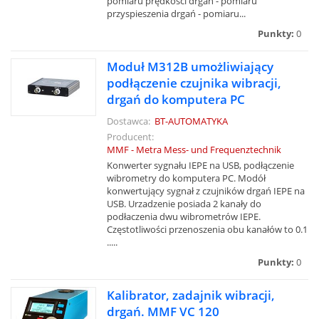
pomiaru prędkości drgań - pomiaru
przyspieszenia drgań - pomiaru...
Punkty:
0
Moduł M312B umożliwiający
podłączenie czujnika wibracji,
drgań do komputera PC
Dostawca:
BT-AUTOMATYKA
Producent:
MMF - Metra Mess- und Frequenztechnik
Konwerter sygnału IEPE na USB, podłączenie
wibrometry do komputera PC. Modół
konwertujący sygnał z czujników drgań IEPE na
USB. Urzadzenie posiada 2 kanały do
podłaczenia dwu wibrometrów IEPE.
Częstotliwości przenoszenia obu kanałów to 0.1
.....
Punkty:
0
Kalibrator, zadajnik wibracji,
drgań. MMF VC 120