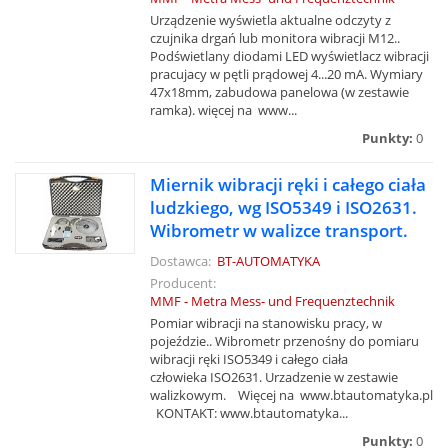
Urządzenie wyświetla aktualne odczyty z
czujnika drgań lub monitora wibracji M12..
Podświetlany diodami LED wyświetlacz wibracji
pracujacy w pętli prądowej 4...20 mA. Wymiary
47x18mm, zabudowa panelowa (w zestawie
ramka). więcej na www...
Punkty:
0
Miernik wibracji ręki i całego ciała
ludzkiego, wg ISO5349 i ISO2631.
Wibrometr w walizce transport.
Dostawca:
BT-AUTOMATYKA
Producent:
MMF - Metra Mess- und Frequenztechnik
Pomiar wibracji na stanowisku pracy, w
pojeździe.. Wibrometr przenośny do pomiaru
wibracji ręki ISO5349 i całego ciała
człowieka ISO2631. Urzadzenie w zestawie
walizkowym. Więcej na www.btautomatyka.pl
KONTAKT: www.btautomatyka...
Punkty:
0