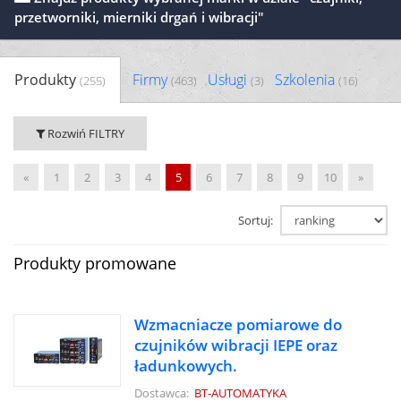
przetworniki, mierniki drgań i wibracji"
Produkty
Firmy
Usługi
Szkolenia
(255)
(463)
(3)
(16)
Rozwiń FILTRY
«
1
2
3
4
5
6
7
8
9
10
»
Sortuj:
Produkty promowane
Wzmacniacze pomiarowe do
czujników wibracji IEPE oraz
ładunkowych.
Dostawca:
BT-AUTOMATYKA