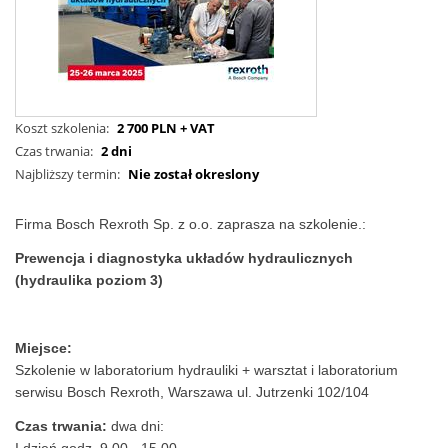
Koszt szkolenia:
2 700 PLN + VAT
Czas trwania:
2 dni
Najbliższy termin:
Nie został okreslony
Firma Bosch Rexroth Sp. z o.o. zaprasza na szkolenie.:
Prewencja i diagnostyka układów hydraulicznych
(hydraulika poziom 3)
Miejsce:
Szkolenie w laboratorium hydrauliki + warsztat i laboratorium
serwisu Bosch Rexroth, Warszawa ul. Jutrzenki 102/104
Czas trwania:
dwa dni: