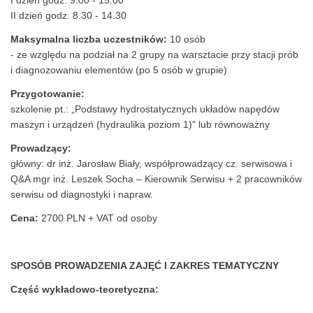
I dzień godz. 9.00 - 15.00
II dzień godz. 8.30 - 14.30
Maksymalna liczba uczestników:
10 osób
- ze względu na podział na 2 grupy na warsztacie przy stacji prób
i diagnozowaniu elementów (po 5 osób w grupie)
Przygotowanie:
szkolenie pt.: „Podstawy hydrostatycznych układów napędów
maszyn i urządzeń (hydraulika poziom 1)" lub równoważny
Prowadzący:
główny: dr inż. Jarosław Biały, współprowadzący cz. serwisowa i
Q&A mgr inż. Leszek Socha – Kierownik Serwisu + 2 pracowników
serwisu od diagnostyki i napraw.
Cena:
2700 PLN + VAT od osoby
SPOSÓB PROWADZENIA ZAJĘĆ I ZAKRES TEMATYCZNY
Część wykładowo-teoretyczna: