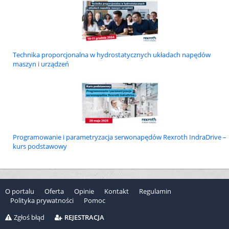
Technika proporcjonalna w hydrostatycznych układach napędów
maszyn i urządzeń
Programowanie i parametryzacja serwonapędów Rexroth IndraDrive –
kurs podstawowy
O portalu
Oferta
Opinie
Kontakt
Regulamin
Polityka prywatności
Pomoc
Zgłoś błąd
REJESTRACJA