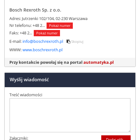
Bosch Rexroth Sp. z o.o.
Adres: Jutrzenki 102/104, 02-230 Warszawa
Nr telefonu:
+48 2...
Pokaż numer
Faks:
+48 2...
Pokaż numer
E-mail:
info@boschrexroth.pl
Skopiuj
WWW:
www.boschrexroth.pl
Przy kontakcie powołaj się na portal
automatyka.pl
Wyślij wiadomość
Treść wiadomości
Załączniki:
Dodaj plik...