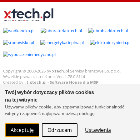
Copyright © 2000-2026 by
xtech.pl
Serwisy branżowe Sp. z o.o.
Wszelkie prawa zastrzeżone. Ver. 1.78.0.8114
Created by:
it.xtech.pl - Software House dla MŚP
Twój wybór dotyczący plików cookies
na tej witrynie
Używamy plików cookie, aby zoptymalizować funkcjonalność
witryny i zapewnić najlepszą możliwą obsługę.
Akceptuję
Odrzucam
Ustawienia