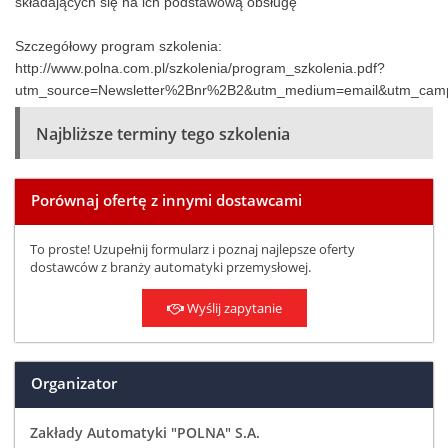
składających się na ich podstawową obsługę
Szczegółowy program szkolenia:
http://www.polna.com.pl/szkolenia/program_szkolenia.pdf?
utm_source=Newsletter%2Bnr%2B2&utm_medium=email&utm_camp
Najbliższe terminy tego szkolenia
Porównaj ofertę z innymi dostawcami
To proste! Uzupełnij formularz i poznaj najlepsze oferty
dostawców z branży automatyki przemysłowej.
Wyślij zapytanie
Organizator
Zakłady Automatyki "POLNA" S.A.