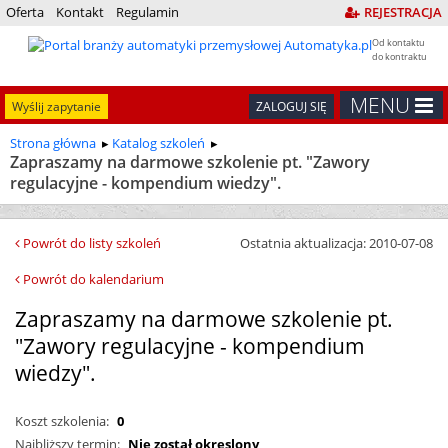
Oferta
Kontakt
Regulamin
REJESTRACJA
Od kontaktu
do kontraktu
MENU
Wyślij zapytanie
ZALOGUJ SIĘ
Strona główna
Katalog szkoleń
Zapraszamy na darmowe szkolenie pt. "Zawory
regulacyjne - kompendium wiedzy".
Powrót do listy szkoleń
Ostatnia aktualizacja: 2010-07-08
Powrót do kalendarium
Zapraszamy na darmowe szkolenie pt.
"Zawory regulacyjne - kompendium
wiedzy".
Koszt szkolenia:
0
Najbliższy termin:
Nie został okreslony