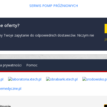
SERWIS POMP PRÓŻNIOWYCH
e oferty?
zymy Twoje zapytanie do odpowiednich dostawców. Niczym nie
J
ka prywatności
Pomoc
. Wszelkie prawa zastrzeżone. Ver. 1.78.0.8114
trynie