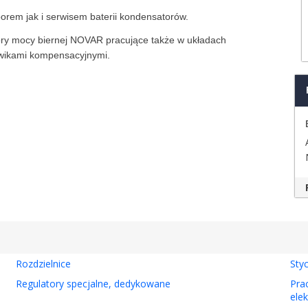
orem jak i serwisem baterii kondensatorów.
ry mocy biernej NOVAR pracujące także w układach
ławikami kompensacyjnymi.
Rozdzielnice
Styc
Regulatory specjalne, dedykowane
Pra
ele