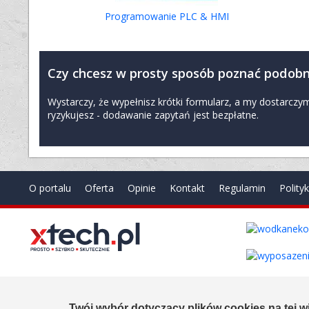
Programowanie PLC & HMI
Czy chcesz w prosty sposób poznać podobn
Wystarczy, że wypełnisz krótki formularz, a my dostarc
ryzykujesz - dodawanie zapytań jest bezpłatne.
O portalu
Oferta
Opinie
Kontakt
Regulamin
Polity
Copyright © 2000-2026 by
xtech.pl
Serwisy branżowe Sp. z o.o
Created by:
it.xtech.pl - Software House dla MŚP
Twój wybór dotyczący plików cookies na tej wi