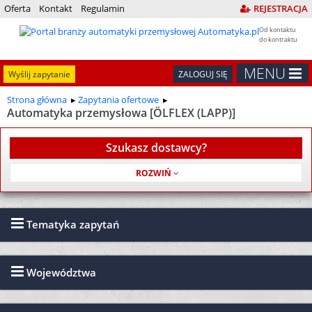
Oferta
Kontakt
Regulamin
REJESTRACJA
Od kontaktu
do kontraktu
MENU
Wyślij zapytanie
ZALOGUJ SIĘ
Strona główna
Zapytania ofertowe
Automatyka przemysłowa [ÖLFLEX (LAPP)]
Szukasz dostawcy?
Usługa jest bezpłatna
Tematyka zapytań
Województwa