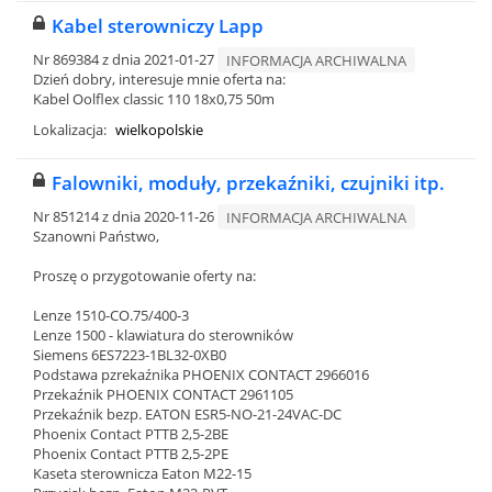
Kabel sterowniczy Lapp
Nr 869384 z dnia 2021-01-27
INFORMACJA ARCHIWALNA
Dzień dobry, interesuje mnie oferta na:
Kabel Oolflex classic 110 18x0,75 50m
Lokalizacja:
wielkopolskie
Falowniki, moduły, przekaźniki, czujniki itp.
Nr 851214 z dnia 2020-11-26
INFORMACJA ARCHIWALNA
Szanowni Państwo,
Proszę o przygotowanie oferty na:
Lenze 1510-CO.75/400-3
Lenze 1500 - klawiatura do sterowników
Siemens 6ES7223-1BL32-0XB0
Podstawa pzrekaźnika PHOENIX CONTACT 2966016
Przekaźnik PHOENIX CONTACT 2961105
Przekaźnik bezp. EATON ESR5-NO-21-24VAC-DC
Phoenix Contact PTTB 2,5-2BE
Phoenix Contact PTTB 2,5-2PE
Kaseta sterownicza Eaton M22-15