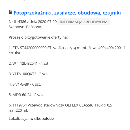
Fotoprzekaźniki, zasilacze, obudowa, czujniki
Nr 814386 z dnia 2020-07-20
INFORMACJA ARCHIWALNA
Szanowni Państwo,
Proszę o przygotowanie oferty na:
1. ETA-ST44200000000 ST, szafka z płytą montażową 400x400x200 - 1
sztuka
2. WTT12L-B2541 - 4 szt.
3. Y1TA100QXT3 - 2 szt.
4. 3 V1-G-BK - 6 szt.
5. MDR-60-24 - 2 szt.
6. 1119754 Przewód sterowniczy OLFLEX CLASSIC 110 4 x 0,5
mm220 mb.
Lokalizacja:
wielkopolskie