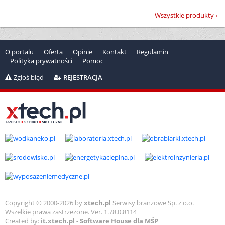
Wszystkie produkty
O portalu
Oferta
Opinie
Kontakt
Regulamin
Polityka prywatności
Pomoc
Zgłoś błąd
REJESTRACJA
Copyright © 2000-2026 by
xtech.pl
Serwisy branżowe Sp. z o.o.
Wszelkie prawa zastrzeżone. Ver. 1.78.0.8114
Created by:
it.xtech.pl - Software House dla MŚP