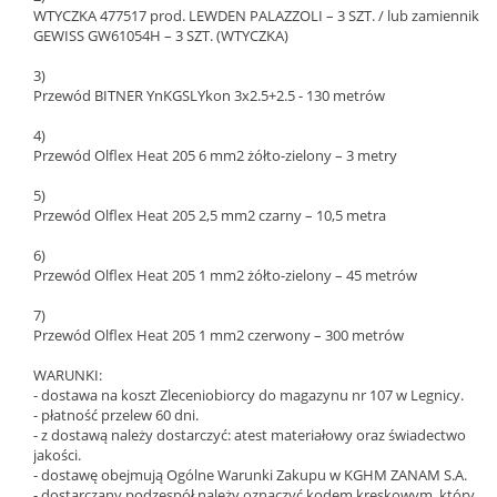
WTYCZKA 477517 prod. LEWDEN PALAZZOLI – 3 SZT. / lub zamiennik
GEWISS GW61054H – 3 SZT. (WTYCZKA)
3)
Przewód BITNER YnKGSLYkon 3x2.5+2.5 - 130 metrów
4)
Przewód Olflex Heat 205 6 mm2 żółto-zielony – 3 metry
5)
Przewód Olflex Heat 205 2,5 mm2 czarny – 10,5 metra
6)
Przewód Olflex Heat 205 1 mm2 żółto-zielony – 45 metrów
7)
Przewód Olflex Heat 205 1 mm2 czerwony – 300 metrów
WARUNKI:
- dostawa na koszt Zleceniobiorcy do magazynu nr 107 w Legnicy.
- płatność przelew 60 dni.
- z dostawą należy dostarczyć: atest materiałowy oraz świadectwo
jakości.
- dostawę obejmują Ogólne Warunki Zakupu w KGHM ZANAM S.A.
- dostarczany podzespół należy oznaczyć kodem kreskowym, który