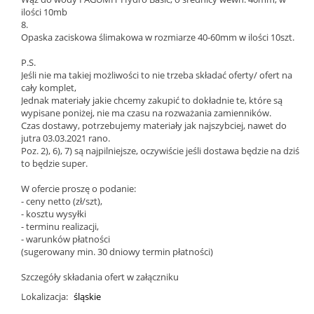
ilości 10mb
8.
Opaska zaciskowa ślimakowa w rozmiarze 40-60mm w ilości 10szt.
P.S.
Jeśli nie ma takiej możliwości to nie trzeba składać oferty/ ofert na
cały komplet,
Jednak materiały jakie chcemy zakupić to dokładnie te, które są
wypisane poniżej, nie ma czasu na rozważania zamienników.
Czas dostawy, potrzebujemy materiały jak najszybciej, nawet do
jutra 03.03.2021 rano.
Poz. 2), 6), 7) są najpilniejsze, oczywiście jeśli dostawa będzie na dziś
to będzie super.
W ofercie proszę o podanie:
- ceny netto (zł/szt),
- kosztu wysyłki
- terminu realizacji,
- warunków płatności
(sugerowany min. 30 dniowy termin płatności)
Szczegóły składania ofert w załączniku
Lokalizacja:
śląskie