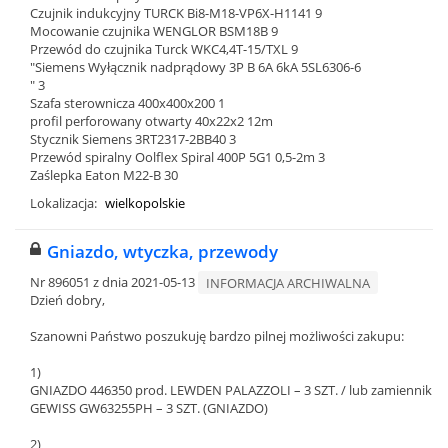
Czujnik indukcyjny TURCK Bi8-M18-VP6X-H1141 9
Mocowanie czujnika WENGLOR BSM18B 9
Przewód do czujnika Turck WKC4,4T-15/TXL 9
"Siemens Wyłącznik nadprądowy 3P B 6A 6kA 5SL6306-6
" 3
Szafa sterownicza 400x400x200 1
profil perforowany otwarty 40x22x2 12m
Stycznik Siemens 3RT2317-2BB40 3
Przewód spiralny Oolflex Spiral 400P 5G1 0,5-2m 3
Zaślepka Eaton M22-B 30
Lokalizacja:
wielkopolskie
Gniazdo, wtyczka, przewody
Nr 896051 z dnia 2021-05-13
INFORMACJA ARCHIWALNA
Dzień dobry,
Szanowni Państwo poszukuję bardzo pilnej możliwości zakupu:
1)
GNIAZDO 446350 prod. LEWDEN PALAZZOLI – 3 SZT. / lub zamiennik
GEWISS GW63255PH – 3 SZT. (GNIAZDO)
2)