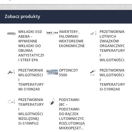
Zobacz produkty
WKŁADKI ESD
INVERTERY ,
PRZETWORNIK
ABEBA –
FALOWNIKI
LOTNYCH
WYMIENNE
WEKTOREOWE
ZWIĄZKÓW
WKŁADKI DO
EKONOMICZNE
ORGANICZNYCH,
OBUWIA
TEMPERATURY
ANTYSTATYCZNEGO
I
I STREF EPA
WILGOTNOŚCI...
PRZETWORNIK
OPTONCDT
PRZETWORNIK
WILGOTNOŚCI
5500
WILGOTNOŚCI
I
I
TEMPERATURY
TEMPERATURY
MI-S10W2A0
SI-S10W2A0
PRZETWORNIK
PODSTAWKI
TEMPERATURY
JBC –
I
PODSTAWKI
WILGOTNOŚCI
DO RĄCZEK
WZGLĘDNEJ
LUTOWNICZYCH,
SI-S10WFU2
ROZLUTOWUJĄCYCH,
MIKROPĘSET...