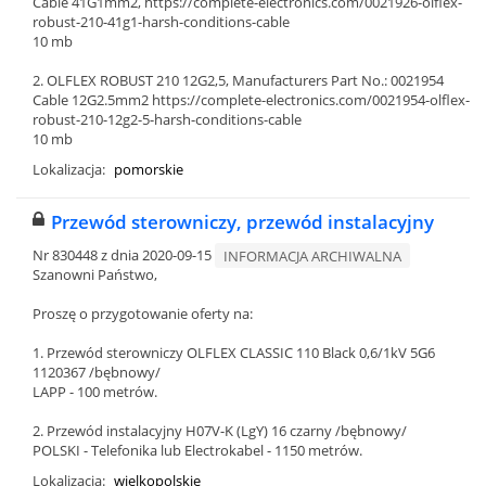
Cable 41G1mm2, https://complete-electronics.com/0021926-olflex-
robust-210-41g1-harsh-conditions-cable
10 mb
2. OLFLEX ROBUST 210 12G2,5, Manufacturers Part No.: 0021954
Cable 12G2.5mm2 https://complete-electronics.com/0021954-olflex-
robust-210-12g2-5-harsh-conditions-cable
10 mb
Lokalizacja:
pomorskie
Przewód sterowniczy, przewód instalacyjny
Nr 830448 z dnia 2020-09-15
INFORMACJA ARCHIWALNA
Szanowni Państwo,
Proszę o przygotowanie oferty na:
1. Przewód sterowniczy OLFLEX CLASSIC 110 Black 0,6/1kV 5G6
1120367 /bębnowy/
LAPP - 100 metrów.
2. Przewód instalacyjny H07V-K (LgY) 16 czarny /bębnowy/
POLSKI - Telefonika lub Electrokabel - 1150 metrów.
Lokalizacja:
wielkopolskie