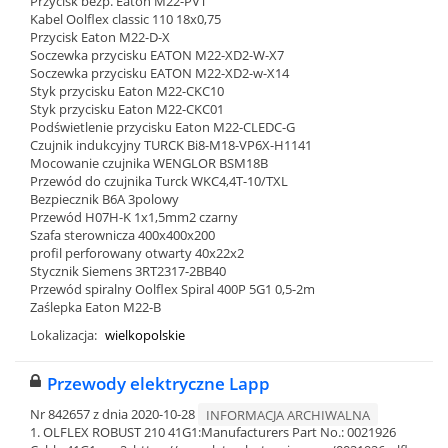
Przycisk bezp. Eaton M22-PVT
Kabel Oolflex classic 110 18x0,75
Przycisk Eaton M22-D-X
Soczewka przycisku EATON M22-XD2-W-X7
Soczewka przycisku EATON M22-XD2-w-X14
Styk przycisku Eaton M22-CKC10
Styk przycisku Eaton M22-CKC01
Podświetlenie przycisku Eaton M22-CLEDC-G
Czujnik indukcyjny TURCK Bi8-M18-VP6X-H1141
Mocowanie czujnika WENGLOR BSM18B
Przewód do czujnika Turck WKC4,4T-10/TXL
Bezpiecznik B6A 3polowy
Przewód H07H-K 1x1,5mm2 czarny
Szafa sterownicza 400x400x200
profil perforowany otwarty 40x22x2
Stycznik Siemens 3RT2317-2BB40
Przewód spiralny Oolflex Spiral 400P 5G1 0,5-2m
Zaślepka Eaton M22-B
Lokalizacja:
wielkopolskie
Przewody elektryczne Lapp
Nr 842657 z dnia 2020-10-28
INFORMACJA ARCHIWALNA
1. OLFLEX ROBUST 210 41G1:Manufacturers Part No.: 0021926