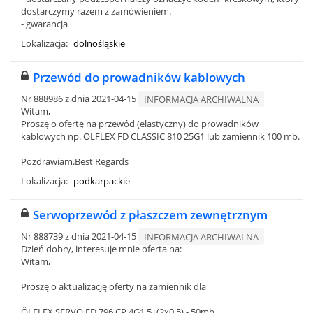
dostarczymy razem z zamówieniem.
- gwarancja
Lokalizacja:
dolnośląskie
Przewód do prowadników kablowych
Nr 888986 z dnia 2021-04-15
INFORMACJA ARCHIWALNA
Witam,
Proszę o ofertę na przewód (elastyczny) do prowadników
kablowych np. OLFLEX FD CLASSIC 810 25G1 lub zamiennik 100 mb.
Pozdrawiam.Best Regards
Lokalizacja:
podkarpackie
Serwoprzewód z płaszczem zewnętrznym
Nr 888739 z dnia 2021-04-15
INFORMACJA ARCHIWALNA
Dzień dobry, interesuje mnie oferta na:
Witam,
Proszę o aktualizację oferty na zamiennik dla
ÖLFLEX SERVO FD 796 CP 4G1,5+(2x0,5) - 50mb