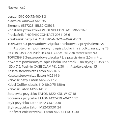
Nazwa Ilość
Lenze 1510-CO.75/400-3 3
dławnica kablowa M20 36
Siemens 6ES7223-1BL32-0XB0 3
Podstawa pzrekaźnika PHOENIX CONTACT 2966016 6
Przekaźnik PHOENIX CONTACT 2961105 6
Przekaźnik bezp. EATON ESR5-NO-21-24VAC-DC 3
TOPJOB® S 3-przewodowa złączka przelotowa; z przyciskiem; 2,5
mm²; z otworem pomiarowym; opis z boku i na środku; na szynę TS
35 x 15 i 35 x 7,5; Push-in CAGE CLAMP®; 2,50 mm²; szara 90
TOPJOB® S 3-przewodowa złączka PE; z przyciskiem; 2,5 mm²; z
otworem pomiarowym; opis z boku i na środku; na szynę TS 35 x 15
i 35 x 7,5; Push-in CAGE CLAMP®; 2,50 mm²; żółto-zielony 15
Kaseta sterownicza Eaton M22-I6 6
Kaseta sterownicza Eaton M22-I4 6
Przycisk bezp. Eaton M22-PVT 12
Kabel Oolflex classic 110 18x0,75 180m
Przycisk Eaton M22-D-X 30
Soczewka przycisku EATON M22-XDL-W-X7 18
Soczewka przycisku EATON M22-XDL-W-X14 12
Styk przycisku Eaton M22-CKC10 30
Styk przycisku Eaton M22-CKC01 24
Podświetlenie przycisku Eaton M22-CLEDC-G 30