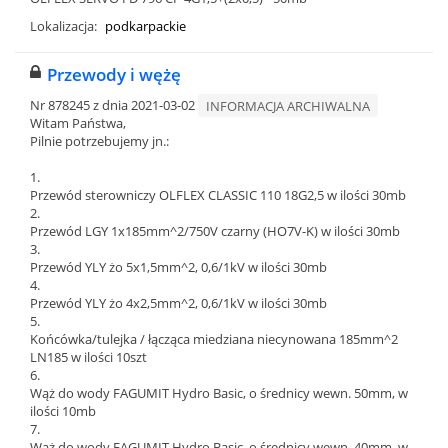
Lokalizacja:
podkarpackie
Przewody i wężę
Nr 878245 z dnia 2021-03-02
INFORMACJA ARCHIWALNA
Witam Państwa,
Pilnie potrzebujemy jn.:
1.
Przewód sterowniczy OLFLEX CLASSIC 110 18G2,5 w ilości 30mb
2.
Przewód LGY 1x185mm^2/750V czarny (HO7V-K) w ilości 30mb
3.
Przewód YLY żo 5x1,5mm^2, 0,6/1kV w ilości 30mb
4.
Przewód YLY żo 4x2,5mm^2, 0,6/1kV w ilości 30mb
5.
Końcówka/tulejka / łącząca miedziana niecynowana 185mm^2
LN185 w ilości 10szt
6.
Wąż do wody FAGUMIT Hydro Basic, o średnicy wewn. 50mm, w
ilości 10mb
7.
Wąż do wody FAGUMIT Hydro Basic, o średnicy wewn. 40mm, w