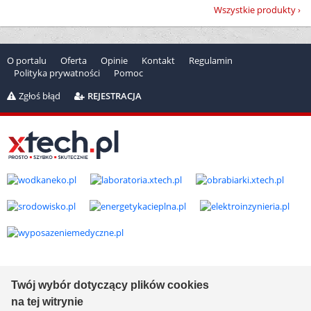
Wszystkie produkty
O portalu
Oferta
Opinie
Kontakt
Regulamin
Polityka prywatności
Pomoc
Zgłoś błąd
REJESTRACJA
Copyright © 2000-2026 by
xtech.pl
Serwisy branżowe Sp. z o.o.
Wszelkie prawa zastrzeżone. Ver. 1.78.0.8114
Twój wybór dotyczący plików cookies
Created by:
it.xtech.pl - Software House dla MŚP
na tej witrynie