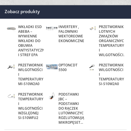
Zobacz produkty
WKŁADKI ESD
INVERTERY ,
PRZETWORNIK
ABEBA –
FALOWNIKI
LOTNYCH
WYMIENNE
WEKTOREOWE
ZWIĄZKÓW
WKŁADKI DO
EKONOMICZNE
ORGANICZNYCH,
OBUWIA
TEMPERATURY
ANTYSTATYCZNEGO
I
I STREF EPA
WILGOTNOŚCI...
PRZETWORNIK
OPTONCDT
PRZETWORNIK
WILGOTNOŚCI
5500
WILGOTNOŚCI
I
I
TEMPERATURY
TEMPERATURY
MI-S10W2A0
SI-S10W2A0
PRZETWORNIK
PODSTAWKI
TEMPERATURY
JBC –
I
PODSTAWKI
WILGOTNOŚCI
DO RĄCZEK
WZGLĘDNEJ
LUTOWNICZYCH,
SI-S10WFU2
ROZLUTOWUJĄCYCH,
MIKROPĘSET...