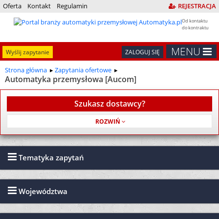
Oferta
Kontakt
Regulamin
REJESTRACJA
Od kontaktu
do kontraktu
MENU
Wyślij zapytanie
ZALOGUJ SIĘ
Strona główna
Zapytania ofertowe
Automatyka przemysłowa [Aucom]
Szukasz dostawcy?
Usługa jest bezpłatna
Tematyka zapytań
Województwa