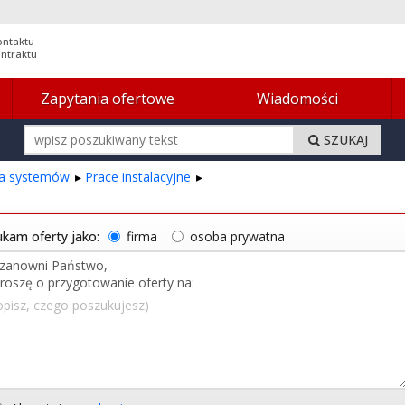
ontaktu
ontraktu
Zapytania ofertowe
Wiadomości
SZUKAJ
cja systemów
Prace instalacyjne
kam oferty jako:
firma
osoba prywatna
opisz, czego poszukujesz)