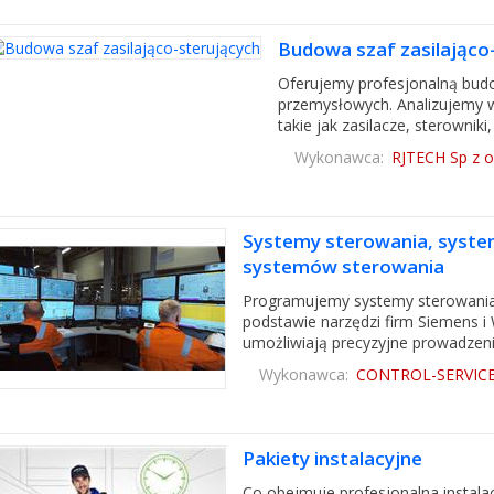
Budowa szaf zasilająco
Oferujemy profesjonalną budo
przemysłowych. Analizujemy 
takie jak zasilacze, sterownik
Wykonawca:
RJTECH Sp z o
Systemy sterowania, syste
systemów sterowania
Programujemy systemy sterowania 
podstawie narzędzi firm Siemens 
umożliwiają precyzyjne prowadzenie 
Wykonawca:
CONTROL-SERVIC
Pakiety instalacyjne
Co obejmuje profesjonalna insta