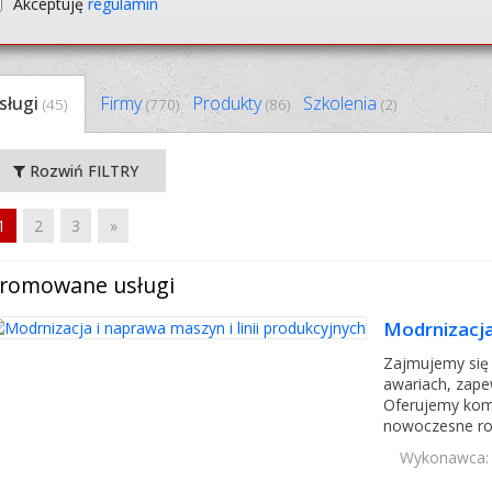
Akceptuję
regulamin
sługi
Firmy
Produkty
Szkolenia
(45)
(770)
(86)
(2)
Rozwiń FILTRY
1
2
3
»
romowane usługi
Modrnizacja 
Zajmujemy się 
awariach, zapew
Oferujemy kom
nowoczesne rozw
Wykonawca: