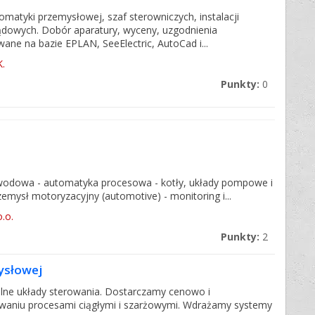
omatyki przemysłowej, szaf sterowniczych, instalacji
prądowych. Dobór aparatury, wyceny, uzgodnienia
ne na bazie EPLAN, SeeElectric, AutoCad i...
K.
Punkty:
0
zawodowa - automatyka procesowa - kotły, układy pompowe i
rzemysł motoryzacyjny (automotive) - monitoring i...
.o.
Punkty:
2
ysłowej
lne układy sterowania. Dostarczamy cenowo i
owaniu procesami ciągłymi i szarżowymi. Wdrażamy systemy