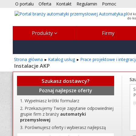
O portalu
Oferta
Kontakt
Regulamin
Pomoc
Od k
do k
Produkty
Firmy
Strona główna
Katalog usług
Prace projektowe i integra
Instalacje AKP
Szu
Szukasz dostawcy?
Poznaj najlepsze oferty
Wypełniasz krótki formularz
(
Przekazujemy Twoje zapytanie odpowiedniej
grupie firm z branży
automatyki
przemysłowej
Porównujesz oferty i wybierasz najlepszą