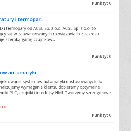
Punkty:
0
atury i termopar.
D i termopary od ACSE Sp. z o.o. ACSE Sp. z o.o. to
ący się w zaawansowanych rozwiązaniach z zakresu
uje szeroką gamę czujników...
Punkty:
0
mów automatyki
rojektowanie systemów automatyki dostosowanych do
alizujemy wymagania klienta, dobieramy optymalne
wniki PLC, czujniki i interfejsy HMI. Tworzymy szczegółowe
o.o.
Punkty:
0