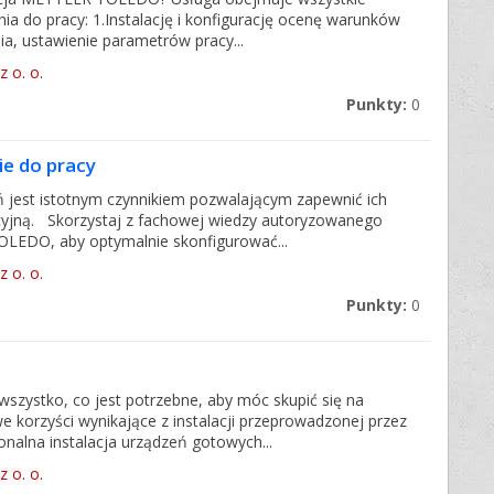
ia do pracy: 1.Instalację i konfigurację ocenę warunków
, ustawienie parametrów pracy...
z o. o.
Punkty:
0
ie do pracy
 jest istotnym czynnikiem pozwalającym zapewnić ich
yjną. Skorzystaj z fachowej wiedzy autoryzowanego
LEDO, aby optymalnie skonfigurować...
z o. o.
Punkty:
0
wszystko, co jest potrzebne, aby móc skupić się na
e korzyści wynikające z instalacji przeprowadzonej przez
alna instalacja urządzeń gotowych...
z o. o.