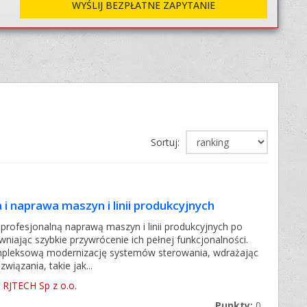
WYŚLIJ BEZPŁATNE ZAPYTANIE
Sortuj:
i naprawa maszyn i linii produkcyjnych
profesjonalną naprawą maszyn i linii produkcyjnych po
niając szybkie przywrócenie ich pełnej funkcjonalności.
pleksową modernizację systemów sterowania, wdrażając
iązania, takie jak...
RJTECH Sp z o.o.
Punkty:
0