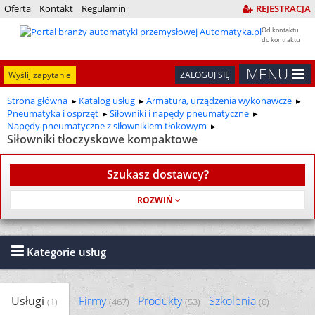
Oferta
Kontakt
Regulamin
REJESTRACJA
Od kontaktu
do kontraktu
MENU
Wyślij zapytanie
ZALOGUJ SIĘ
Strona główna
Katalog usług
Armatura, urządzenia wykonawcze
Pneumatyka i osprzęt
Siłowniki i napędy pneumatyczne
Napędy pneumatyczne z siłownikiem tłokowym
Siłowniki tłoczyskowe kompaktowe
Szukasz dostawcy?
Usługa jest bezpłatna
Kategorie usług
Usługi
Firmy
Produkty
Szkolenia
(1)
(467)
(53)
(0)