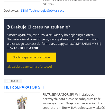
zakres...
Dostawca:
STIM Technologie Spółka z o.o.
Brakuje Ci czasu na szukanie?
A może wyników jest dużo, a szukasz tylko najlepszych ofert...
Niezmiennie rekomendujemy skorzystanie z zapytań ofertowch.
Wpisz czego szukasz do formularza zapytania, A MY ZAJMIEMY SIĘ
RESZTĄ -
BEZPŁATNIE
.
Dodaj zapytanie ofertowe
Jak działają zapytania ofertowe?
PRODUKT
FILTR SEPARATOR SF1
FILTR SEPARATOR SF1 W instalacjach
parowych, para niesie ze sobą duże ilości
zanieczyszczeń. Dzięki zastosowaniu filtra z
separatorem firmy TLV, polepszamy jakość