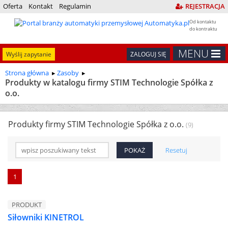
Oferta
Kontakt
Regulamin
REJESTRACJA
Od kontaktu
do kontraktu
MENU
Wyślij zapytanie
ZALOGUJ SIĘ
Strona główna
Zasoby
Produkty w katalogu firmy STIM Technologie Spółka z
o.o.
Produkty firmy STIM Technologie Spółka z o.o.
(9)
Resetuj
1
PRODUKT
Siłowniki KINETROL