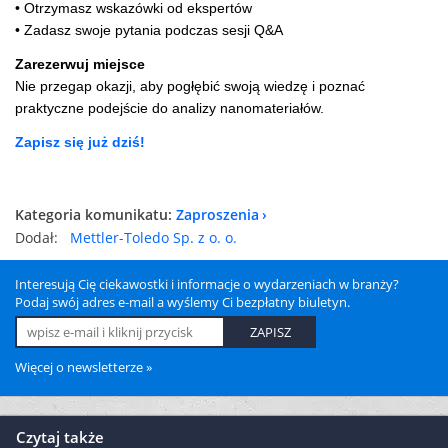
• Otrzymasz wskazówki od ekspertów
• Zadasz swoje pytania podczas sesji Q&A
Zarezerwuj miejsce
Nie przegap okazji, aby pogłębić swoją wiedzę i poznać
praktyczne podejście do analizy nanomateriałów.
Zapisz się już dziś!
Kategoria komunikatu:
Zaproszenia
Dodał:
Mettler-Toledo Sp. z o. o.
Interesują Cię ciekawostki i informacje o wydarzeniach w branży?
Podaj swój adres e-mail a wyślemy Ci bezpłatny biuletyn.
Więcej o newsletterze »
Czytaj także