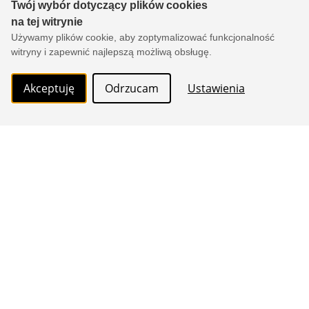
Twój wybór dotyczący plików cookies
MAPOWANIA
SIMULATION
na tej witrynie
TEMPERATURY
Używamy plików cookie, aby zoptymalizować funkcjonalność
witryny i zapewnić najlepszą możliwą obsługę.
Wszystkie produkty
Akceptuję
Odrzucam
Ustawienia
O portalu
Oferta
Opinie
Kontakt
Regulamin
Polityka prywatności
Pomoc
Zgłoś błąd
REJESTRACJA
Copyright © 2000-2026 by
xtech.pl
Serwisy branżowe Sp. z o.o.