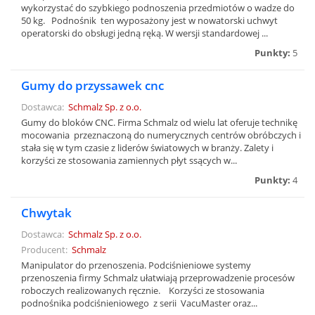
wykorzystać do szybkiego podnoszenia przedmiotów o wadze do
50 kg. Podnośnik ten wyposażony jest w nowatorski uchwyt
operatorski do obsługi jedną ręką. W wersji standardowej ...
Punkty:
5
Gumy do przyssawek cnc
Dostawca:
Schmalz Sp. z o.o.
Gumy do bloków CNC. Firma Schmalz od wielu lat oferuje technikę
mocowania przeznaczoną do numerycznych centrów obróbczych i
stała się w tym czasie z liderów światowych w branży. Zalety i
korzyści ze stosowania zamiennych płyt ssących w...
Punkty:
4
Chwytak
Dostawca:
Schmalz Sp. z o.o.
Producent:
Schmalz
Manipulator do przenoszenia. Podciśnieniowe systemy
przenoszenia firmy Schmalz ułatwiają przeprowadzenie procesów
roboczych realizowanych ręcznie. Korzyści ze stosowania
podnośnika podciśnieniowego z serii VacuMaster oraz...