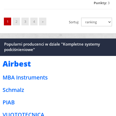
Punkty:
3
1
2
3
4
»
Sortuj:
Popularni producenci w dziale "Kompletne systemy
podciśnieniowe"
Airbest
MBA Instruments
Schmalz
PIAB
VUOTOTECNICA