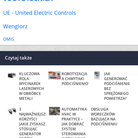
UE - United Electric Controls
Wenglorz
OMIS
Czytaj także
KLUCZOWA
ROBOTYZACJA
JAK
ROLA
A CHWYTAKI
GENEROWAĆ
WYCINAREK
PODCIŚNIENIOWE
PODCIŚNIENIE
LASEROWYCH
BEZ
W OBRÓBCE
SPRĘŻONEGO
METALI
POWIETRZA?
3
AUTOMATYKA
OBSŁUGA
NAJWAŻNIEJSZE
HVAC W
WORECZKÓW
KORZYŚCI
PRAKTYCE –
BAZUJĄCA NA
JAKIE ZYSKASZ
JAK DOBRAĆ
PODCIŚNIENIU
STOSUJĄC
SYSTEM
GENERATOR
STEROWANIA