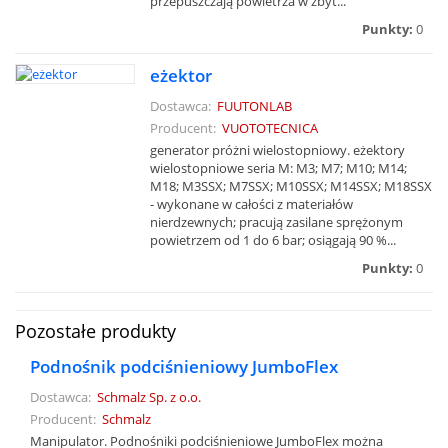
przepuszczają powietrza w zbyt...
Punkty:
0
eżektor
Dostawca:
FUUTONLAB
Producent:
VUOTOTECNICA
generator próżni wielostopniowy. eżektory
wielostopniowe seria M: M3; M7; M10; M14;
M18; M3SSX; M7SSX; M10SSX; M14SSX; M18SSX
- wykonane w całości z materiałów
nierdzewnych; pracują zasilane sprężonym
powietrzem od 1 do 6 bar; osiągają 90 %...
Punkty:
0
Pozostałe produkty
Podnośnik podciśnieniowy JumboFlex
Dostawca:
Schmalz Sp. z o.o.
Producent:
Schmalz
Manipulator. Podnośniki podciśnieniowe JumboFlex można