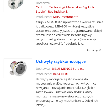
Dostawca:
Centrum Technologii Materiałów Sypkich
Stępień, Redliński sp. j.
Producent:
MBA Instruments
Czujnik MBA888 to uproszczona wersja czujnika
łopatkowego MBA800, w której wszystkie
ustawienia zostały już zaprogramowane, dzięki
czemu jest on całkowicie bezobsługowy i
natychmiast gotowy do użycia (tzw. wersja
„podłącz i używaj"). Podobnie jak...
Punkty:
0
Uchwyty szybkomocujące
Dostawca:
BIBUS MENOS Sp. z o.o.
Producent:
BOSCHERT
Uchwyty mocujące są stosowane do
mocowania wałów rozprężnych w technice
nawijania i rozwijania materiału. Dzięki ich
zastosowaniu ułatwia ono szybki i łatwy
montaż na maszynę wałów rozprężnych
pneumatycznie czy mechanicznie. Dzięki ich
łatwej...