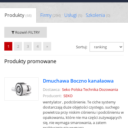
Produkty
Firmy
Usługi
Szkolenia
(68)
(294)
(5)
(0)
Rozwiń FILTRY
1
2
3
4
»
Sortuj:
Produkty promowane
Dmuchawa Boczno kanałaowa
Dostawca:
Seko Polska Technika Dozowania
Producent:
SEKO
wentylator , podciśnienie. Te ciche systemy
dostarczają duże objętości czystego, suchego
powietrza przy niskim ciśnieniu i podciśnieniu w
opakowaniu, które nie ma części zużywających
się, nie wymaga smarowania, a zatem
praktycznie nie wymaga...