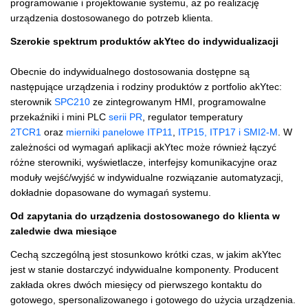
programowanie i projektowanie systemu, aż po realizację
urządzenia dostosowanego do potrzeb klienta.
Szerokie spektrum produktów akYtec do indywidualizacji
Obecnie do indywidualnego dostosowania dostępne są
następujące urządzenia i rodziny produktów z portfolio akYtec:
sterownik
SPC210
ze zintegrowanym HMI, programowalne
przekaźniki i mini PLC
serii PR
, regulator temperatury
2TCR1
oraz
mierniki panelowe ITP11
,
ITP15, ITP17 i SMI2-M
. W
zależności od wymagań aplikacji akYtec może również łączyć
różne sterowniki, wyświetlacze, interfejsy komunikacyjne oraz
moduły wejść/wyjść w indywidualne rozwiązanie automatyzacji,
dokładnie dopasowane do wymagań systemu.
Od zapytania do urządzenia dostosowanego do klienta w
zaledwie dwa miesiące
Cechą szczególną jest stosunkowo krótki czas, w jakim akYtec
jest w stanie dostarczyć indywidualne komponenty. Producent
zakłada okres dwóch miesięcy od pierwszego kontaktu do
gotowego, spersonalizowanego i gotowego do użycia urządzenia.