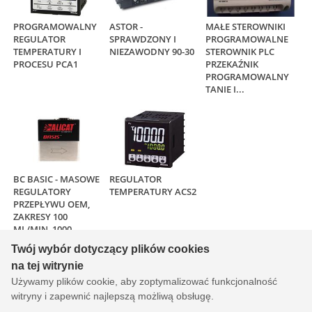
PROGRAMOWALNY
ASTOR -
MAŁE STEROWNIKI
REGULATOR
SPRAWDZONY I
PROGRAMOWALNE
TEMPERATURY I
NIEZAWODNY 90-30
STEROWNIK PLC
PROCESU PCA1
PRZEKAŹNIK
PROGRAMOWALNY
TANIE I...
BC BASIC - MASOWE
REGULATOR
REGULATORY
TEMPERATURY ACS2
PRZEPŁYWU OEM,
ZAKRESY 100
ML/MIN, 1000
ML/MIN,...
Twój wybór dotyczący plików cookies
na tej witrynie
Wszystkie produkty
Używamy plików cookie, aby zoptymalizować funkcjonalność
witryny i zapewnić najlepszą możliwą obsługę.