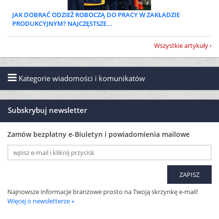
JAK DOBRAĆ ODZIEŻ ROBOCZĄ DO PRACY W ZAKŁADZIE
PRODUKCYJNYM? NAJCZĘSTSZE...
Wszystkie artykuły
Kategorie wiadomości i komunikatów
Subskrybuj newsletter
Zamów bezpłatny e-Biuletyn i powiadomienia mailowe
Najnowsze informacje branżowe prosto na Twoją skrzynkę e-mail!
Więcej o newsletterze »