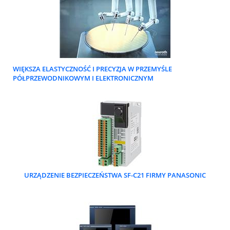
WIĘKSZA ELASTYCZNOŚĆ I PRECYZJA W PRZEMYŚLE
PÓŁPRZEWODNIKOWYM I ELEKTRONICZNYM
URZĄDZENIE BEZPIECZEŃSTWA SF-C21 FIRMY PANASONIC