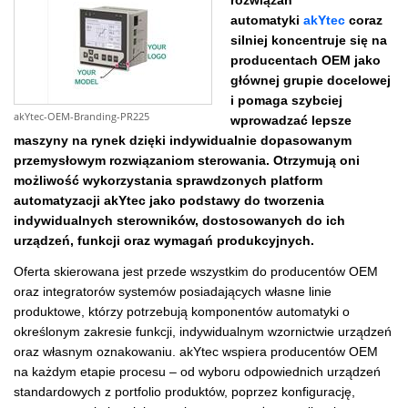
rozwiązań
automatyki
akYtec
coraz
silniej koncentruje się na
producentach OEM jako
głównej grupie docelowej
i pomaga szybciej
akYtec-OEM-Branding-PR225
wprowadzać lepsze
maszyny na rynek dzięki indywidualnie dopasowanym
przemysłowym rozwiązaniom sterowania. Otrzymują oni
możliwość wykorzystania sprawdzonych platform
automatyzacji akYtec jako podstawy do tworzenia
indywidualnych sterowników, dostosowanych do ich
urządzeń, funkcji oraz wymagań produkcyjnych.
Oferta skierowana jest przede wszystkim do producentów OEM
oraz integratorów systemów posiadających własne linie
produktowe, którzy potrzebują komponentów automatyki o
określonym zakresie funkcji, indywidualnym wzornictwie urządzeń
oraz własnym oznakowaniu. akYtec wspiera producentów OEM
na każdym etapie procesu – od wyboru odpowiednich urządzeń
standardowych z portfolio produktów, poprzez konfigurację,