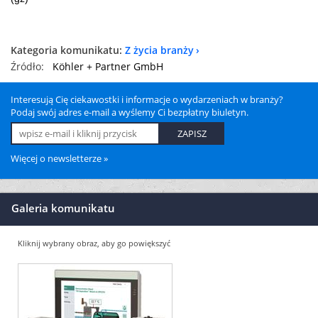
Kategoria komunikatu:
Z życia branży
Źródło:
Köhler + Partner GmbH
Interesują Cię ciekawostki i informacje o wydarzeniach w branży?
Podaj swój adres e-mail a wyślemy Ci bezpłatny biuletyn.
Więcej o newsletterze »
Galeria komunikatu
Kliknij wybrany obraz, aby go powiększyć